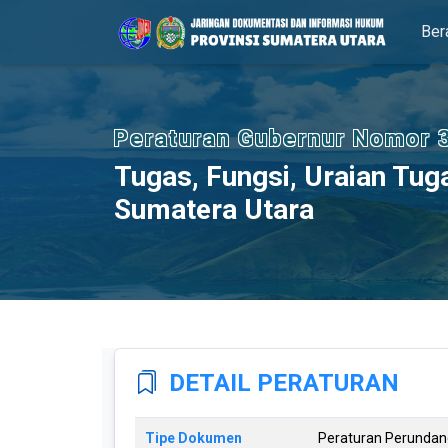
Please
Ber
note:
This
website
includes
an
Peraturan Gubernur Nomor 
accessibility
Tugas, Fungsi, Uraian Tuga
system.
Sumatera Utara
Press
Control-
F11
to
adjust
the
website
to
DETAIL PERATURAN
people
with
Tipe Dokumen
Peraturan Perunda
visual