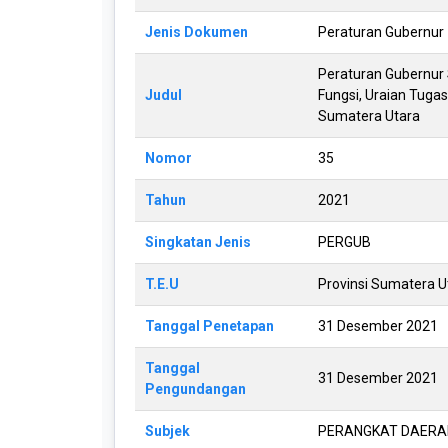
disabilities
Jenis Dokumen
Peraturan Gubernur
who
are
Peraturan Gubernur
using
Judul
Fungsi, Uraian Tugas
a
Sumatera Utara
screen
Nomor
35
reader;
Press
Tahun
2021
Control-
F10
Singkatan Jenis
PERGUB
to
open
T.E.U
Provinsi Sumatera U
an
Tanggal Penetapan
31 Desember 2021
accessibility
menu.
Tanggal
31 Desember 2021
Pengundangan
Subjek
PERANGKAT DAERAH