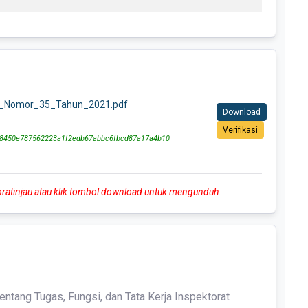
r_Nomor_35_Tahun_2021.pdf
Download
Verifikasi
8450e787562223a1f2edb67abbc6fbcd87a17a4b10
 pratinjau atau klik tombol download untuk mengunduh.
entang Tugas, Fungsi, dan Tata Kerja Inspektorat