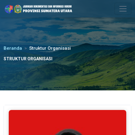
Please
note:
This
website
includes
an
accessibility
Beranda
Struktur Organisasi
system.
STRUKTUR ORGANISASI