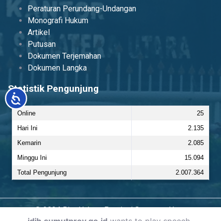
Peraturan Perundang-Undangan
Monografi Hukum
Artikel
Putusan
Dokumen Terjemahan
Dokumen Langka
Statistik Pengunjung
Accessibility
Online
25
Hari Ini
2.135
Kemarin
2.085
Minggu Ini
15.094
Total Pengunjung
2.007.364
© 2024 Biro Hukum Provinsi Sumatera Utara