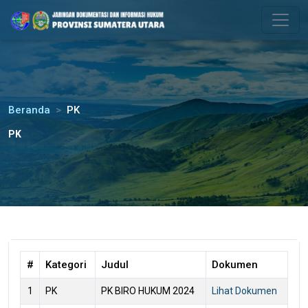
Please
note:
This
website
includes
an
accessibility
Beranda
PK
system.
PK
#
Kategori
Judul
Dokumen
1
PK
PK BIRO HUKUM 2024
Lihat Dokumen