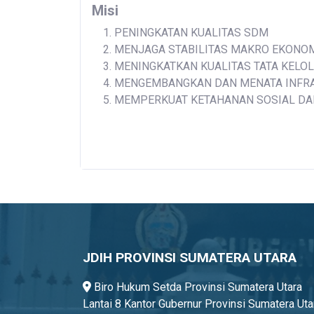
Misi
disabilities
who
PENINGKATAN KUALITAS SDM
are
MENJAGA STABILITAS MAKRO EKONO
using
MENINGKATKAN KUALITAS TATA KELO
a
MENGEMBANGKAN DAN MENATA INFRAS
screen
MEMPERKUAT KETAHANAN SOSIAL DA
reader;
Press
Control-
F10
to
open
an
accessibility
menu.
JDIH PROVINSI SUMATERA UTARA
Biro Hukum Setda Provinsi Sumatera Utara
Lantai 8 Kantor Gubernur Provinsi Sumatera Uta