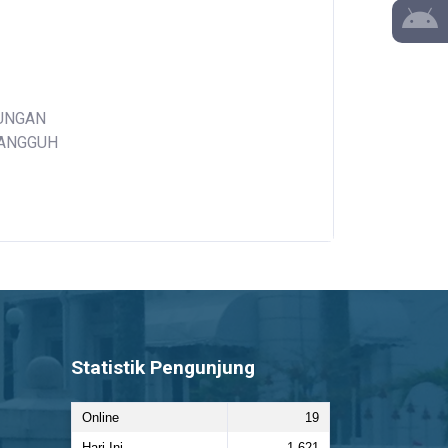
KUNGAN
TANGGUH
Statistik Pengunjung
Online
19
Hari Ini
1.621