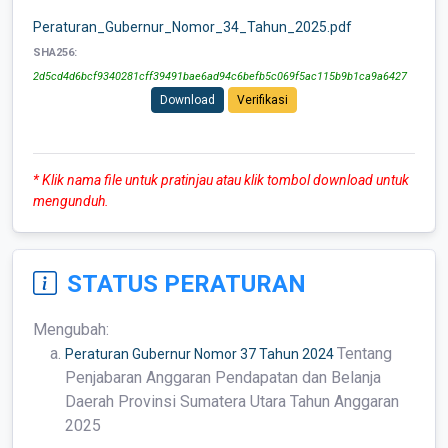
Peraturan_Gubernur_Nomor_34_Tahun_2025.pdf
SHA256:
2d5cd4d6bcf9340281cff39491bae6ad94c6befb5c069f5ac115b9b1ca9a6427
Download
Verifikasi
* Klik nama file untuk pratinjau atau klik tombol download untuk
mengunduh.
STATUS PERATURAN
Mengubah:
Tentang
Peraturan Gubernur Nomor 37 Tahun 2024
Penjabaran Anggaran Pendapatan dan Belanja
Daerah Provinsi Sumatera Utara Tahun Anggaran
2025