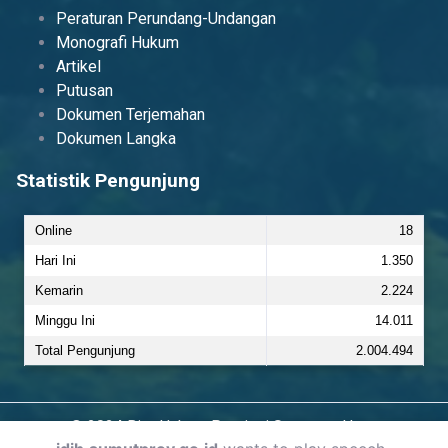
Peraturan Perundang-Undangan
Monografi Hukum
Artikel
Putusan
Dokumen Terjemahan
Dokumen Langka
Statistik Pengunjung
Online
18
Hari Ini
1.350
Kemarin
2.224
Minggu Ini
14.011
Total Pengunjung
2.004.494
© 2024 Biro Hukum Provinsi Sumatera Utara