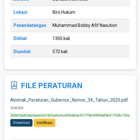
Lokasi
Biro Hukum
Penandatangan
Muhammad Bobby Afif Nasution
Dilihat
1305 kali
Diunduh
572 kali
FILE PERATURAN
Abstrak_Peraturan_Gubernur_Nomor_34_Tahun_2025.pdf
SHA256:
3d3b55a824aa3aeb2e61825afee5c4596d65a767774b39895d89b917558c755a
Download
Verifikasi