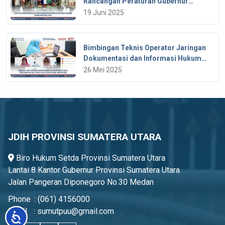
Rancangan Peraturan Gubernur
Provinsi Sumatera Utara
19 Juni 2025
Bimbingan Teknis Operator Jaringan
Dokumentasi dan Informasi Hukum
Tahun Anggaran 2025
26 Mei 2025
JDIH PROVINSI SUMATERA UTARA
Biro Hukum Setda Provinsi Sumatera Utara
Lantai 8 Kantor Gubernur Provinsi Sumatera Utara
Jalan Pangeran Diponegoro No.30 Medan
Phone
:
(061) 4156000
Email
:
sumutpuu@gmail.com
Accessibility