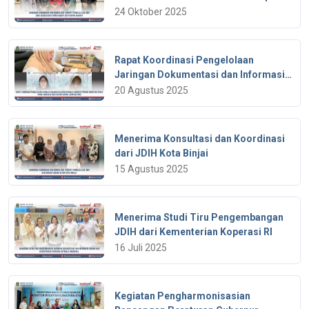
Pakpak Bharat
24 Oktober 2025
Rapat Koordinasi Pengelolaan
Jaringan Dokumentasi dan lnformasi
Hukum di Provinsi Sumatera Utara
20 Agustus 2025
Tahun Anggaran 2025 yang
dilaksanakan secara daring (zoom
meeting)
Menerima Konsultasi dan Koordinasi
dari JDIH Kota Binjai
15 Agustus 2025
Menerima Studi Tiru Pengembangan
JDIH dari Kementerian Koperasi RI
16 Juli 2025
Kegiatan Pengharmonisasian