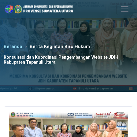
Please
note:
This
website
includes
an
Beranda
Berita Kegiatan Biro Hukum
accessibility
system.
Konsultasi dan Koordinasi Pengembangan Website JDIH
Kabupaten Tapanuli Utara