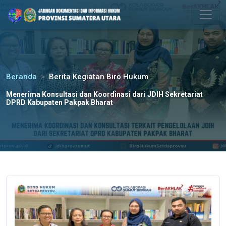
Please
note:
This
website
includes
an
Beranda
Berita Kegiatan Biro Hukum
accessibility
system.
Menerima Konsultasi dan Koordinasi dari JDIH Sekretariat
DPRD Kabupaten Pakpak Bharat