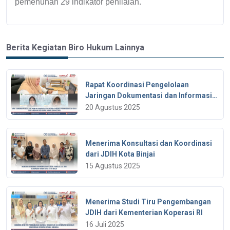
pemenuhan 29 indikator penilaian.
Berita Kegiatan Biro Hukum Lainnya
Rapat Koordinasi Pengelolaan
Jaringan Dokumentasi dan lnformasi
Hukum di Provinsi Sumatera Utara
20 Agustus 2025
Tahun Anggaran 2025 yang
dilaksanakan secara daring (zoom
meeting)
Menerima Konsultasi dan Koordinasi
dari JDIH Kota Binjai
15 Agustus 2025
Menerima Studi Tiru Pengembangan
JDIH dari Kementerian Koperasi RI
16 Juli 2025